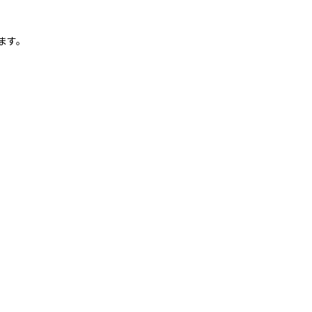
ます。
）