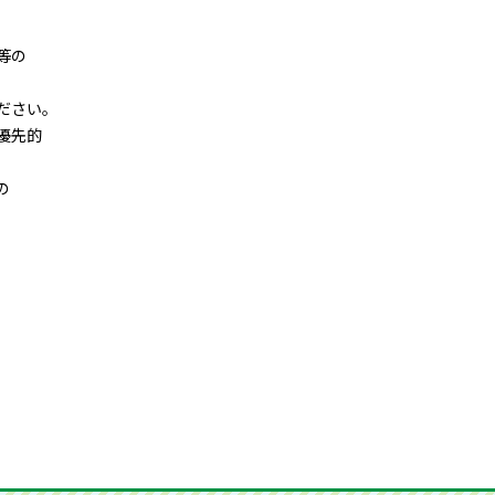
等の
ださい。
優先的
の